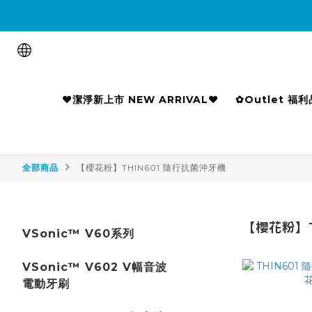

❤潔淨新上市 NEW ARRIVAL❤
✿Outlet 福
全部商品
【櫻花粉】THIN601 隨行抗菌沖牙機
【櫻花粉】T
VSonic™ V60系列
VSonic™ V602 V幅音波
電動牙刷