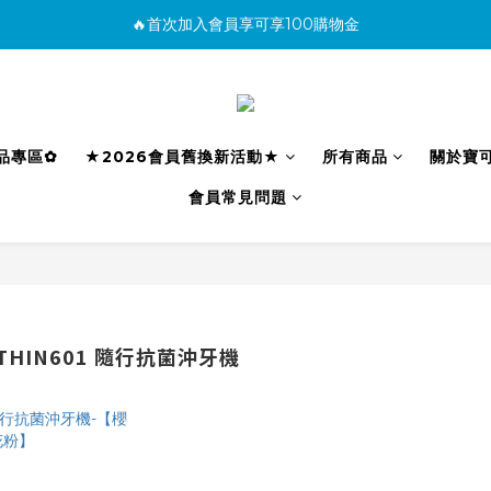
🔥首次加入會員享可享100購物金
消費滿500免運
購買商品並上網填寫完整保固資料贈100購物金(填保固前須先加入會員才有
消費滿500免運
利品專區✿
★2026會員舊換新活動★
所有商品
關於寶
會員常見問題
HIN601 隨行抗菌沖牙機