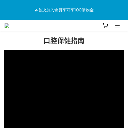
消費滿500免運
🔥首次加入會員享可享100購物金
🔥購買商品並上網填寫完整保固資料贈100購物金(填保固前須先
加入會員才有效)
口腔保健指南
消費滿500免運