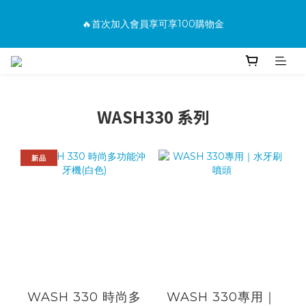
消費滿500免運
🔥首次加入會員享可享100購物金
🔥購買商品並上網填寫完整保固資料贈100購物金(填保固前須先
加入會員才有效)
WASH330 系列
消費滿500免運
新品
WASH 330 時尚多
WASH 330專用｜