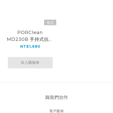
售完
PORClean
MD230B 手持式抗菌
沖牙機
NT$1,680
加入購物車
與我們合作
客戶案例