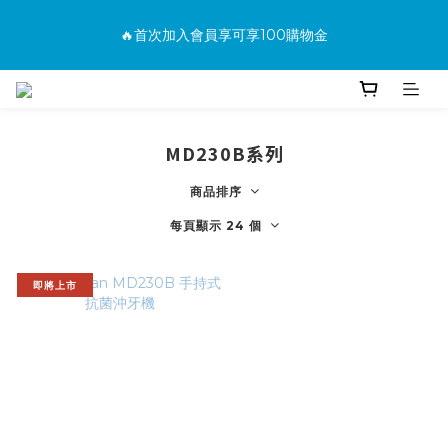
消費滿500免運
🔥首次加入會員享可享100購物金
🔥購買商品並上網填寫完整保固資料贈100購物金(填保固前須先
加入會員才有效)
MD230B系列
消費滿500免運
商品排序
每頁顯示 24 個
即將上市