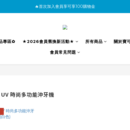
🔥首次加入會員享可享100購物金
消費滿500免運
購買商品並上網填寫完整保固資料贈100購物金(填保固前須先加入會員才有
消費滿500免運
利品專區✿
★2026會員舊換新活動★
所有商品
關於寶
會員常見問題
40 UV 時尚多功能沖牙機