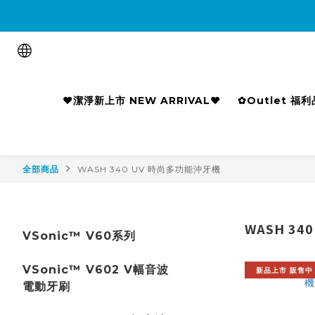

❤潔淨新上市 NEW ARRIVAL❤
✿Outlet 福
全部商品
WASH 340 UV 時尚多功能沖牙機
WASH 3
VSonic™ V60系列
VSonic™ V602 V幅音波
新品上市 販售中
電動牙刷