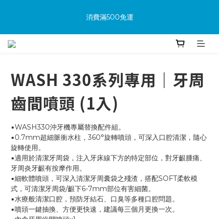
消費滿500免運
消費滿500免運
🔥首次加入會員享可享100購物金
WASH 330系列專用｜牙周
🔥購買商品並上網填寫完整保固資料贈100購物金(填保固前須先
加入會員才有效)
齒間噴頭 (1入)
消費滿500免運
▪️WASH330沖牙機專屬替換配件組。
▪️0.7mm超細脈衝水柱，360°旋轉噴頭，可深入口腔清潔，隨心
旋轉使用。
▪️適用於清潔牙周袋，注入牙床線下方的特定部位，對牙齦腫痛、
牙周炎牙齦有按摩作用。
▪️細軟體噴頭，可深入清潔牙周囊袋之殘渣，搭配SOFT柔軟模
式，可清潔牙周袋/齦下6-7mm部位有害細菌。
▪️水療般清潔口腔，預防牙結石、口臭等多種口腔問題。
▪️噴頭一鍵抽換、方便更快速，建議每三個月更換一次。