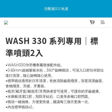
消費滿500免運
消費滿500免運
🔥首次加入會員享可享100購物金
WASH 330 系列專用｜標
🔥購買商品並上網填寫完整保固資料贈100購物金(填保固前須先
加入會員才有效)
準噴頭2入
消費滿500免運
▪️WASH330沖牙機專屬替換配件組。
▪️0.65mm超細脈衝水柱，360°旋轉噴頭，可深入口腔任何部位
進行清潔，隨心旋轉隨心使用。
▪️標準噴頭適用於日常清潔，有效清除齒面殘渣，深度清潔齒面、
食物殘渣、牙縫、牙囊袋。
▪️植牙/戴牙套/戴假牙/牙周病者皆可使用，守護你的牙齒健康。
▪️水療般清潔口腔，預防牙結石、口臭等多種口腔問題。
▪️噴頭一鍵抽換、方便更快速，建議每三個月更換一次。
▪️內含標準噴頭x2。