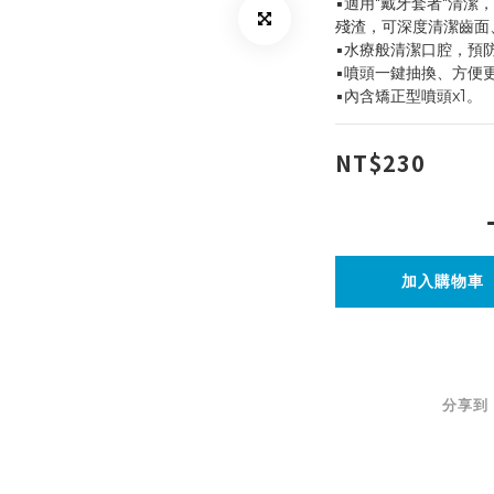
▪️適用"戴牙套者"清
殘渣，可深度清潔齒面
▪️水療般清潔口腔，
▪️噴頭一鍵抽換、方
▪️內含矯正型噴頭x1。
NT$230
加入購物車
分享到