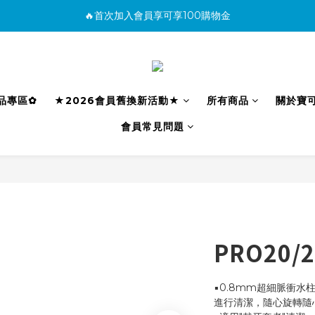
🔥首次加入會員享可享100購物金
消費滿500免運
購買商品並上網填寫完整保固資料贈100購物金(填保固前須先加入會員才有
消費滿500免運
利品專區✿
★2026會員舊換新活動★
所有商品
關於寶
會員常見問題
PRO20
▪️0.8mm超細脈衝
進行清潔，隨心旋轉隨