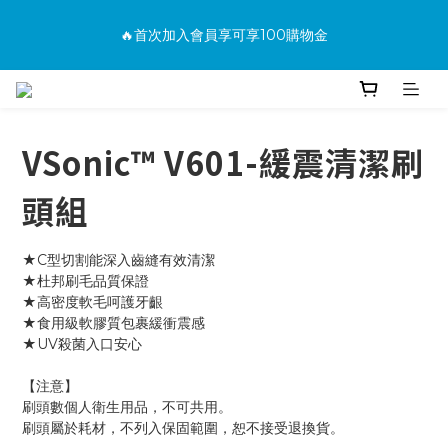
消費滿500免運
🔥首次加入會員享可享100購物金
🔥購買商品並上網填寫完整保固資料贈100購物金(填保固前須先
加入會員才有效)
VSonic™ V601-緩震清潔刷
消費滿500免運
頭組
★C型切割能深入齒縫有效清潔
★杜邦刷毛品質保證
★高密度軟毛呵護牙齦
★食用級軟膠質包裹緩衝震感
★UV殺菌入口安心
【注意】
刷頭數個人衛生用品，不可共用。
刷頭屬於耗材，不列入保固範圍，恕不接受退換貨。