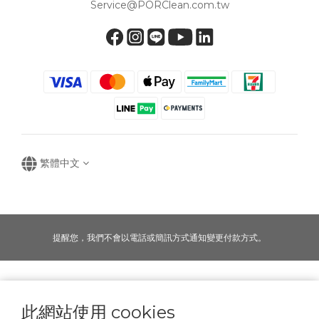
Service@PORClean.com.tw
繁體中文
提醒您，我們不會以電話或簡訊方式通知變更付款方式。
Copyright © 2016-2025
寶可齡奈米生化技術股份有限公司
此網站使用 cookies