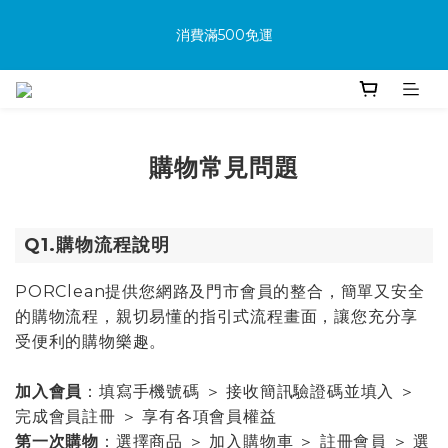
消費滿500免運
消費滿500免運
🔥首次加入會員享可享100購物金
🔥購買商品並上網填寫完整保固資料贈100購物金(填保固前須先
購物常見問題
加入會員才有效)
Q
1.購物流程說明
消費滿500免運
PORClean提供您網路及門市會員的整合，簡單又安全
的購物流程，親切易懂的指引式流程畫面，讓您充分享
受便利的購物樂趣。
加入會員
：填寫手機號碼 ＞ 接收簡訊驗證碼並填入 ＞
完成會員註冊 ＞ 享有各項會員權益
第一次購物
：選擇商品 ＞ 加入購物車 ＞ 註冊會員 ＞ 選