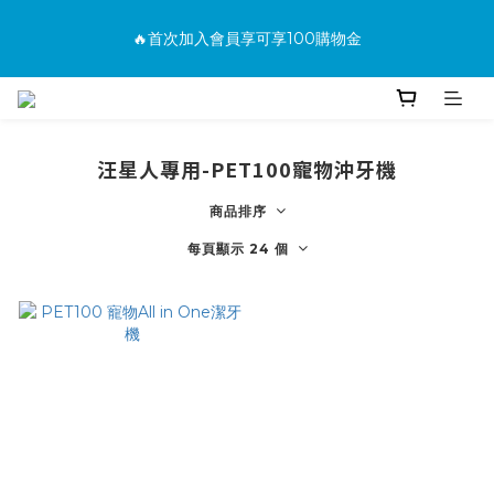
消費滿500免運
🔥首次加入會員享可享100購物金
🔥購買商品並上網填寫完整保固資料贈100購物金(填保固前須先
加入會員才有效)
汪星人專用-PET100寵物沖牙機
消費滿500免運
商品排序
每頁顯示 24 個