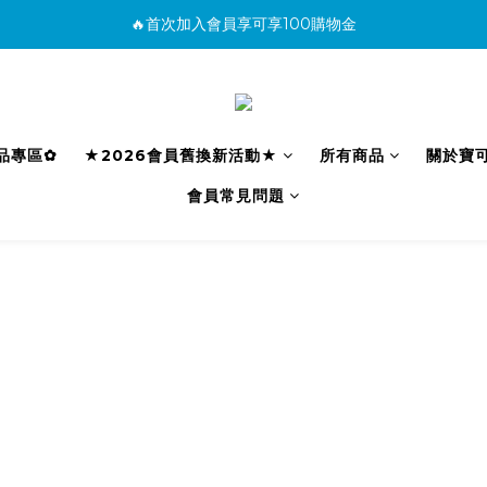
🔥首次加入會員享可享100購物金
消費滿500免運
購買商品並上網填寫完整保固資料贈100購物金(填保固前須先加入會員才有
消費滿500免運
利品專區✿
★2026會員舊換新活動★
所有商品
關於寶
會員常見問題