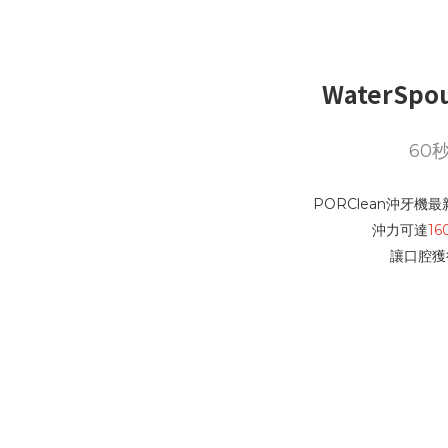
WaterS
60
PORClean沖牙機最
沖力可達
16
讓口腔獲