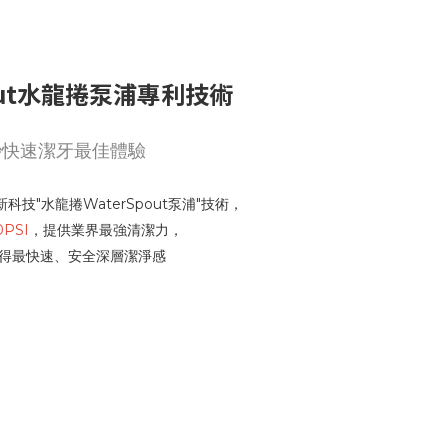
pout水龍捲泵浦專利技術
秒快速潔牙最佳體驗
新科技"水龍捲WaterSpout泵浦"技術，
0PSI
，提供業界最強清潔力，
得最快速、安全深層潔淨感