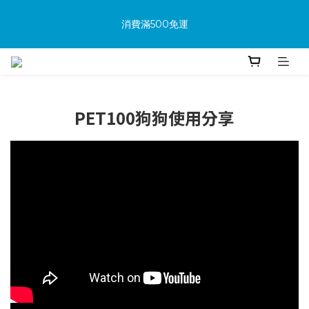
消費滿500免運
消費滿500免運
🔥首次加入會員享可享100購物金
🔥購買商品並上網填寫完整保固資料贈100購物金(填保固前須先
PET100狗狗使用分享
加入會員才有效)
消費滿500免運