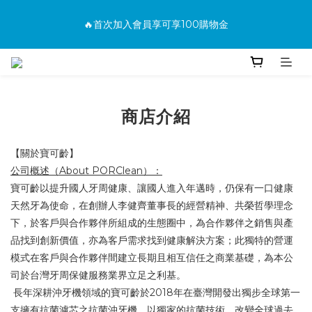
消費滿500免運
🔥首次加入會員享可享100購物金
🔥購買商品並上網填寫完整保固資料贈100購物金(填保固前須先
加入會員才有效)
商店介紹
消費滿500免運
【關於寶可齡】
公司概述
（
About PORClean
）：
寶可齡以提升國人牙周健康、讓國人進入年邁時，仍保有一口健康
天然牙為使命，在創辦人李健齊董事長的經營精神、共榮哲學理念
下，於客戶與合作夥伴所組成的生態圈中，為合作夥伴之銷售與產
品找到創新價值，亦為客戶需求找到健康解決方案；此獨特的營運
模式在客戶與合作夥伴間建立長期且相互信任之商業基礎，為本公
司於台灣牙周保健服務業界立足之利基。
長年深耕沖牙機領域的寶可齡於
2018
年在臺灣開發出獨步全球第一
支擁有抗菌濾芯之抗菌沖牙機，以獨家的抗菌技術，改變全球過去