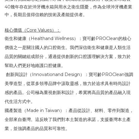
40
幾年存在於沖牙機水箱與用水之衛生隱憂，作為全球沖牙機產業
中，長期且值得信賴的技術及產能提供者。
核心價值（
Core Values
）：
衛生和健康（
Healthand Wellness
）：寶可齡
PROClean
的核心
價值之一是關注國人的口腔衛生。我們深信衛生和健康是人類生活
品質的關鍵組成部分，通過提供創新的口腔護理解決方案，致力於
幫助人們更好地維護口腔健康。
創新與設計（
Innovationand Design
）：寶可齡
PROClean
強調
美學造型，從眾多領導品牌中汲取靈感，致力於追求具有時尚設計
感的產品。公司極為重視創新和設計，希冀將高品質的產品融入現
代生活方式中。
國產製造（
Made in Taiwan
）：產品從設計、材料、零件到製造，
全部來自臺灣。這反映了我們對本土製造的承諾，支援臺灣本土產
業，並強調產品的品質和可靠性。