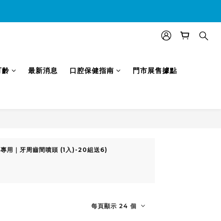
效)
可齡
最新消息
口腔保健指南
門市展售據點
列專用｜牙周齒間噴頭 (1入)-20組送6)
每頁顯示 24 個