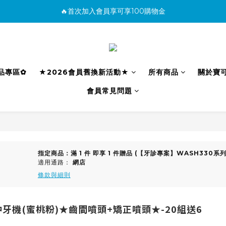
🔥首次加入會員享可享100購物金
消費滿500免運
購買商品並上網填寫完整保固資料贈100購物金(填保固前須先加入會員才有
消費滿500免運
利品專區✿
★2026會員舊換新活動★
所有商品
關於寶
會員常見問題
指定商品：滿 1 件 即享 1 件贈品 (【牙診專案】WASH330系
適用通路：
網店
條款與細則
沖牙機(蜜桃粉)★齒間噴頭+矯正噴頭★-20組送6