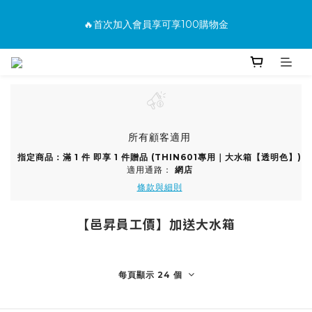
消費滿500免運
🔥首次加入會員享可享100購物金
🔥購買商品並上網填寫完整保固資料贈100購物金(填保固前須先
加入會員才有效)
消費滿500免運
所有顧客適用
指定商品：滿 1 件 即享 1 件贈品 (THIN601專用｜大水箱【透明色】)
適用通路：
網店
條款與細則
【邑昇員工價】加送大水箱
每頁顯示 24 個