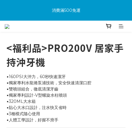
消費滿500免運
🔥首次加入會員享可享100購物金
🔥購買商品並上網填寫完整保固資料贈100購物金(填保固前須先
加入會員才有效)
<福利品>PRO200V 居家手
消費滿500免運
持沖牙機
▪️160PSI大沖力，60秒快速潔牙
▪️獨家專利水龍捲泵浦技術，安全快速清潔口腔
▪️雙噴頭組合，徹底清潔牙齒
▪️獨家專利設計-V型螺旋水柱噴頭
▪️320ML大水箱
▪️貼心大水口設計，注水快又省時
▪️3種模式隨心使用
▪️人體工學設計，好握不滑手