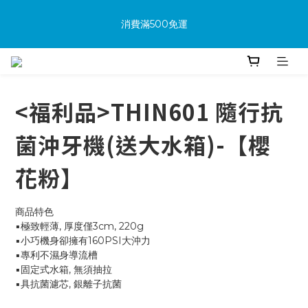
消費滿500免運
🔥首次加入會員享可享100購物金
🔥購買商品並上網填寫完整保固資料贈100購物金(填保固前須先
加入會員才有效)
<福利品>THIN601 隨行抗
消費滿500免運
菌沖牙機(送大水箱)-【櫻
花粉】
商品特色
▪️極致輕薄, 厚度僅3cm, 220g
▪️小巧機身卻擁有160PSI大沖力
▪️專利不濕身導流槽
▪️固定式水箱, 無須抽拉
▪️具抗菌濾芯, 銀離子抗菌