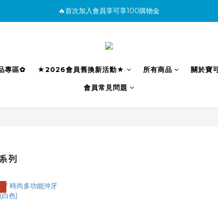
🔥首次加入會員享可享100購物金
消費滿500免運
購買商品並上網填寫完整保固資料贈100購物金(填保固前須先加入會員才有
消費滿500免運
利品專區✿
★2026會員舊換新活動★
所有商品
關於寶
會員常見問題
 系列